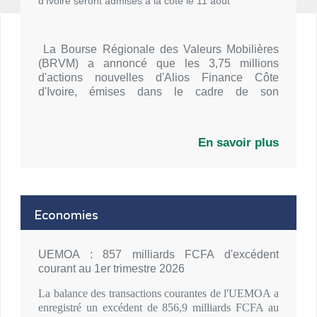
d'Ivoire seront admises à la cote le 11 août
La Bourse Régionale des Valeurs Mobilières
(BRVM) a annoncé que les 3,75 millions
d'actions nouvelles d'Alios Finance Côte
d'Ivoire, émises dans le cadre de son
augmentation de capital avec maintien du Droit
Préférentiel de Souscription (DPS), seront
admises à la cote le mardi 11 août 2026,
En savoir plus
marquant l'aboutissement de cette opération de
renforcement des fonds propres.
Economies
UEMOA : 857 milliards FCFA d'excédent
courant au 1er trimestre 2026
La balance des transactions courantes de l'UEMOA a
enregistré un excédent de 856,9 milliards FCFA au