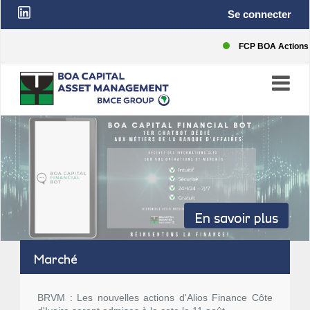
Top
User
Aller
Se connecter
au
contenu
bar
account
principal
FCP BOA Actions
menu
En savoir plus
Marché
BRVM : Les nouvelles actions d'Alios Finance Côte