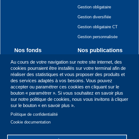
Gestion obligataire
Gestion diversifiée
Gestion obligataire CT
Gestion personnalisée
Nos fonds
Nos publications
Au cours de votre navigation sur notre site internet, des
FCP BOA Actions
Flash Hebdo
cookies pourraient être installés sur votre terminal afin de
réaliser des statistiques et vous proposer des produits et
FCP Emergence
Lettre trimestrielle
des services adaptés à vos besoins. Vous pouvez
FCP Global Investors
Rapport Annuel
accepter ou paramétrer ces cookies en cliquant sur le
bouton « paramétrer ». Si vous souhaitez en savoir plus
FCP BOA Obligations
L'Actualité des marchés
sur notre politique de cookies, nous vous invitons à cliquer
sur le bouton « en savoir plus ».
FCP BOA Rendement
Communiqués
Politique de confidentialité
FCP BOA Sécurité
Cookie documentation
FCP BOA Investment
FCP BOA BONDS