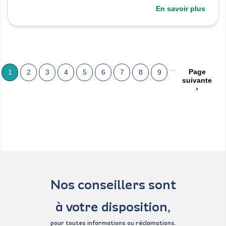
En savoir plus
Pagination
…
Page
Page
Page
1
Page
2
Page
3
Page
4
Page
5
Page
6
Page
7
Page
8
Page
9
suivante
suivante
courante
›
Nos conseillers sont
à votre disposition,
pour toutes informations ou réclamations.