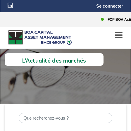
Top
User
Aller
Se connecter
au
contenu
bar
account
principal
FCP BOA Action
menu
L'Actualité des marchés