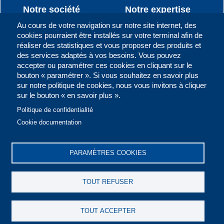
Navigation
Notre société
Notre expertise
principale
Au cours de votre navigation sur notre site internet, des
cookies pourraient être installés sur votre terminal afin de
Notre équipe
Philosophie de gestion
réaliser des statistiques et vous proposer des produits et
Historique
Gestion action
des services adaptés à vos besoins. Vous pouvez
accepter ou paramétrer ces cookies en cliquant sur le
Gestion obligataire
bouton « paramétrer ». Si vous souhaitez en savoir plus
Gestion diversifiée
sur notre politique de cookies, nous vous invitons à cliquer
sur le bouton « en savoir plus ».
Gestion obligataire CT
Politique de confidentialité
Gestion personnalisée
Cookie documentation
Nos fonds
Nos publications
PARAMÈTRES COOKIES
FCP BOA Actions
Flash Hebdo
FCP Emergence
Lettre trimestrielle
TOUT REFUSER
FCP Global Investors
Rapport Annuel
TOUT ACCEPTER
FCP BOA Obligations
L'Actualité des marchés