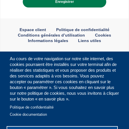
Menu
Espace client
Politique de confidentialité
liens
Conditions générales d’utilisation
Cookies
utiles
Informations légales
Liens utiles
Au cours de votre navigation sur notre site internet, des
cookies pourraient être installés sur votre terminal afin de
Navigation
réaliser des statistiques et vous proposer des produits et
Notre société
Notre expertise
principale
des services adaptés à vos besoins. Vous pouvez
accepter ou paramétrer ces cookies en cliquant sur le
Notre équipe
Philosophie de gestion
bouton « paramétrer ». Si vous souhaitez en savoir plus
sur notre politique de cookies, nous vous invitons à cliquer
Historique
Gestion action
sur le bouton « en savoir plus ».
Gestion obligataire
Politique de confidentialité
Gestion diversifiée
Cookie documentation
Gestion obligataire CT