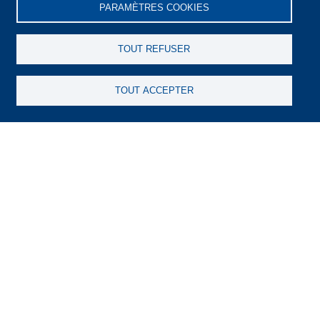
Gestion personnalisée
PARAMÈTRES COOKIES
Nos fonds
Nos publications
TOUT REFUSER
FCP BOA Actions
Flash Hebdo
TOUT ACCEPTER
FCP Emergence
Lettre trimestrielle
FCP Global Investors
Rapport Annuel
FCP BOA Obligations
L'Actualité des marchés
FCP BOA Rendement
Communiqués
FCP BOA Sécurité
FCP BOA Investment
FCP BOA BONDS
Image
Plateau, Boulevard de la République,