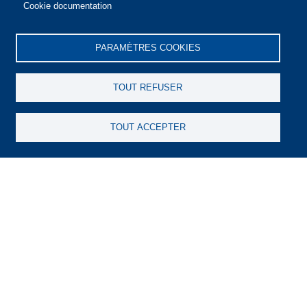
Cookie documentation
Menu
Espace client
Politique de confidentialité
liens
Conditions générales d’utilisation
Cookies
utiles
PARAMÈTRES COOKIES
Informations légales
Liens utiles
TOUT REFUSER
Navigation
Notre société
Notre expertise
TOUT ACCEPTER
principale
Notre équipe
Philosophie de gestion
Historique
Gestion action
Gestion obligataire
Gestion diversifiée
Gestion obligataire CT
Gestion personnalisée
Nos fonds
Nos publications